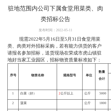
驻地范围内公司下属食堂用菜类、肉
类招标公告
发布时间：2022-05-11
现需
2022
年
5
月
16
日至
5
月
31
日食堂用菜
类、肉类对外招标采购，若有能力供货的客户
请报名参加招标，送货现场在荣成市虎山镇驻
地好当家工业园区，招标物资质量标准如下：
数量
序号
物资名称
规格型号
单位
合计
1
白菜（好）
2
公斤以上
公斤
5000
2
菠菜
公斤
1800