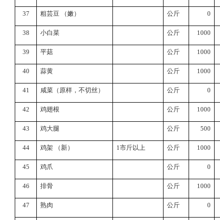
37
粗芸豆
（嫩）
公斤
0
38
小白菜
公斤
1000
39
平菇
公斤
1000
40
蒜黄
公斤
1000
41
咸菜（原样，不切丝）
公斤
0
42
鸡翅根
公斤
1000
43
鸡大腿
公斤
500
44
鸡架
（新）
1
市斤以上
公斤
1000
45
鸡爪
公斤
0
46
排骨
公斤
1000
47
熟肉
公斤
0