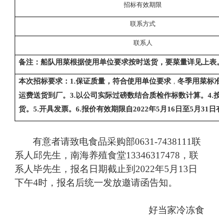
招标有效期限
联系方式
联系人
备注：船队用菜根据使用单位要求按时送货，要菜量详见上表
本次招标要求：
1.
保证质量，符合使用单位要求
冬季用菜标
，
运费送货到厂。
3.
以公司实际过磅数结合质检作标数计算。
4.
货。
5.
开具发票。
6.
报价有效期限自
2022
年
5
月
16
日至
5
月
31
日
有意者请致电食品采购部
0631-7438111
联
系人邱先生，南海养殖食堂
13346317478
，联
系人毕先生，报名日期截止到
2022
年
5
月
13
日
下午
4
时，报名后统一发放邀请函告知。
好当家冷冻食