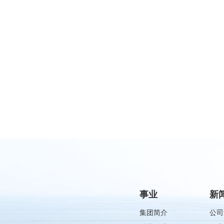
事业
新
集团简介
公司