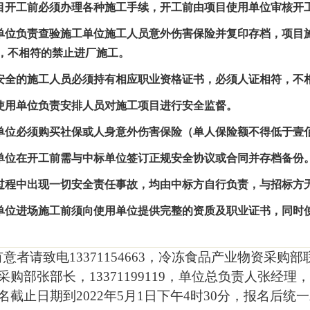
目开工前必须办理各种施工手续，开工前由项目使用单位审核开
单位负责查验施工单位施工人员意外伤害保险并复印存档，项目
，不相符的禁止进厂施工。
安全的施工人员必须持有相应职业资格证书，必须人证相符，不
使用单位负责安排人员对施工项目进行安全监督。
单位必须购买社保或人身意外伤害保险（单人保险额不得低于壹
单位在开工前需与中标单位签订正规安全协议或合同并存档备份
过程中出现一切安全责任事故，均由中标方自行负责，与招标方
单位进场施工前须向使用单位提供完整的资质及职业证书，同时
有意者请致电
13371154663
，冷冻食品产业物资采购部
采购部张部长，
13371199119
，单位总负责人张经理，
名截止日期到
2022
年
5
月
1
日下午
4
时
30
分，报名后统一