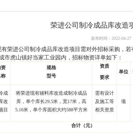
荣进公司制冷成品库改造
发布时间：2022-04-27
现有荣进公司制冷成品库改造项目需对外招标采购，若
成市虎山镇好当家工业园内，招标物资详单如下：
资质
物资
规格
单位
名称
型号
要求
冷成
将荣进现有辅料库改造成制冷成品
需有设计
库改
库，单个库长
29.5
米，宽
17
米，高
及施工等
项
项目
5.16
米，单个库面积大约
588
平方米
相关资质
合计（元）