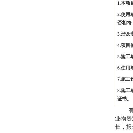
1.
本项
2.
使用
否相符
3.
涉及
4.
项目
5.
施工
6.
使用
7.
施工
8.
施工
证书。
业物资
长，报