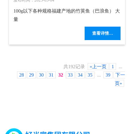
发布时间：2023-05-04
100g以下各种规格福建产地的竹荚鱼（巴浪鱼） 大
量
查看详情…
共192记录
«上一页
1
...
28
29
30
31
32
33
34
35
...
39
下一
页»